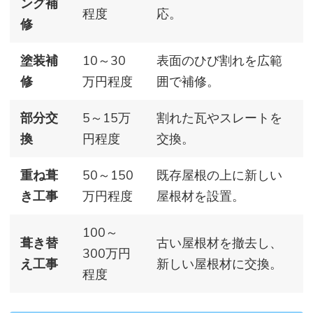
ング補
程度
応。
修
塗装補
10～30
表面のひび割れを広範
修
万円程度
囲で補修。
部分交
5～15万
割れた瓦やスレートを
換
円程度
交換。
重ね葺
50～150
既存屋根の上に新しい
き工事
万円程度
屋根材を設置。
100～
葺き替
古い屋根材を撤去し、
300万円
え工事
新しい屋根材に交換。
程度