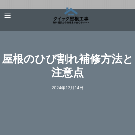
Skip
屋根、外壁サ
【お急ぎ対応受け付
to
イディング、
けます！】住宅やベ
content
雨漏りの修理
ランダの屋根、外壁
は【クイック
(Press
屋根工事】
サイディング、雨
Enter)
屋根のひび割れ補修方法と
樋、雨漏りの修理を
行う地元の優良工事
注意点
業者を完全無料でご
紹介！あらゆる屋根
2024年12月14日
材（瓦、スレート、
板金、トタン、コロ
ニアル、ガルバリウ
ムなど）での屋根の
修理に対応可能！適