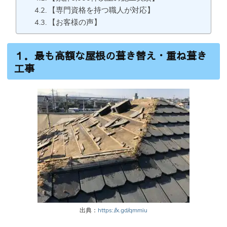
【専門資格を持つ職人が対応】
【お客様の声】
１．最も高額な屋根の葺き替え・重ね葺き
工事
出典：
https://x.gd/qmmiu