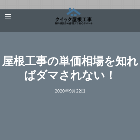
Skip
屋根、外壁サ
【お急ぎ対応受け付
to
イディング、
けます！】住宅やベ
content
雨漏りの修理
ランダの屋根、外壁
は【クイック
(Press
屋根工事】
サイディング、雨
Enter)
屋根工事の単価相場を知れ
樋、雨漏りの修理を
行う地元の優良工事
ばダマされない！
業者を完全無料でご
紹介！あらゆる屋根
2020年9月22日
材（瓦、スレート、
板金、トタン、コロ
ニアル、ガルバリウ
ムなど）での屋根の
修理に対応可能！適