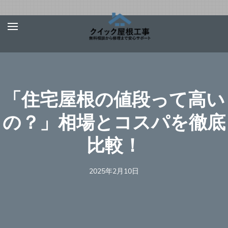
Skip
屋根、外壁サ
【お急ぎ対応受け付
to
イディング、
けます！】住宅やベ
content
雨漏りの修理
ランダの屋根、外壁
は【クイック
(Press
屋根工事】
サイディング、雨
Enter)
「住宅屋根の値段って高い
樋、雨漏りの修理を
行う地元の優良工事
の？」相場とコスパを徹底
業者を完全無料でご
比較！
紹介！あらゆる屋根
材（瓦、スレート、
板金、トタン、コロ
2025年2月10日
ニアル、ガルバリウ
ムなど）での屋根の
修理に対応可能！適