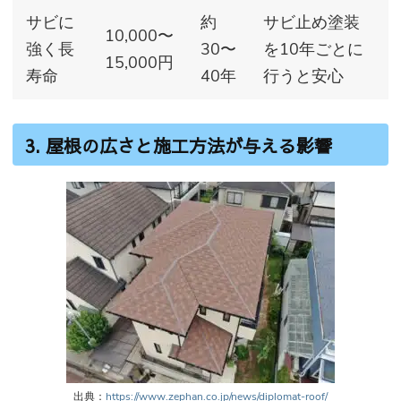
サビに
約
サビ止め塗装
10,000〜
強く長
30〜
を10年ごとに
15,000円
寿命
40年
行うと安心
3. 屋根の広さと施工方法が与える影響
出典：
https://www.zephan.co.jp/news/diplomat-roof/