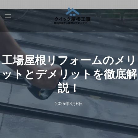
Skip
屋根、外壁サ
【お急ぎ対応受け付
to
イディング、
けます！】住宅やベ
content
雨漏りの修理
ランダの屋根、外壁
は【クイック
(Press
屋根工事】
サイディング、雨
Enter)
工場屋根リフォームのメリ
樋、雨漏りの修理を
行う地元の優良工事
ットとデメリットを徹底解
業者を完全無料でご
説！
紹介！あらゆる屋根
材（瓦、スレート、
板金、トタン、コロ
2025年3月6日
ニアル、ガルバリウ
ムなど）での屋根の
修理に対応可能！適