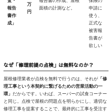
査・
報告書の作成、屋根
保険の
万
報告
面積の計測など。
申請に
円
書作
使う、
成」
正式な
被害報
告書が
欲しい
なぜ「修理前提の点検」は無料なのか？
屋根修理業者が点検を無料で行うのは、それが
「修
理工事という本契約に繋げるための営業活動の一
環」
だからです。いわば、スーパーの試食コーナー
と同じ。点検で屋根の問題点を明らかにし、適切な
修理工事を提案することで、最終的に工事を受注す