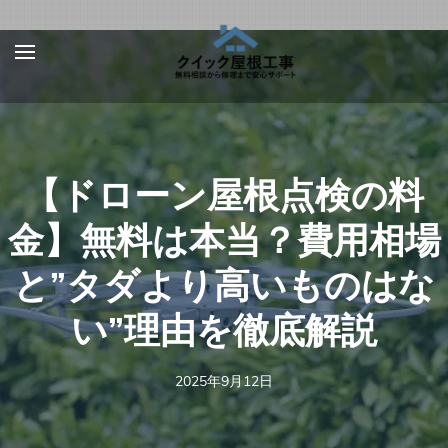
Skip
屋根、外壁サ
【お急ぎ対応受け付
to
イディング、
けます！】住宅やベ
content
雨漏りの修理
ランダの屋根、外壁
は【クイック
(Press
屋根工事】
サイディング、雨
Enter)
【ドローン屋根点検の料
樋、雨漏りの修理を
行う地元の優良工事
金】無料は本当？費用相場
業者を完全無料でご
と”タダより高いものはな
紹介！あらゆる屋根
材（瓦、スレート、
い”理由を徹底解説
板金、トタン、コロ
ニアル、ガルバリウ
2025年9月12日
ムなど）での屋根の
修理に対応可能！適