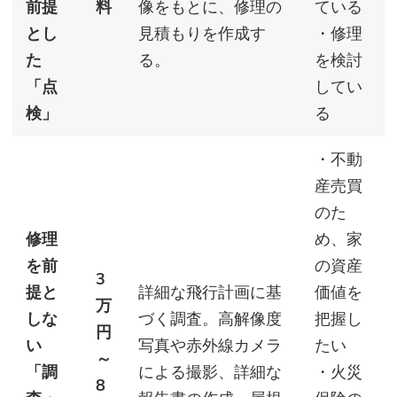
前提
料
像をもとに、修理の
ている
とし
見積もりを作成す
・修理
た
る。
を検討
「点
してい
検」
る
・不動
産売買
のた
修理
め、家
を前
の資産
3
提と
詳細な飛行計画に基
価値を
万
しな
づく調査。高解像度
把握し
円
い
写真や赤外線カメラ
たい
～
「調
による撮影、詳細な
・火災
8