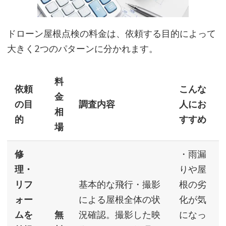
ドローン屋根点検の料金は、依頼する目的によって
大きく2つのパターンに分かれます。
料
依頼
こんな
金
の目
調査内容
人にお
相
的
すすめ
場
修
・雨漏
理・
りや屋
リフ
基本的な飛行・撮影
根の劣
ォー
による屋根全体の状
化が気
ムを
無
況確認。撮影した映
になっ