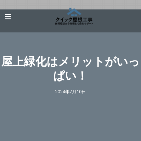
Skip
屋根、外壁サ
【お急ぎ対応受け付
to
イディング、
けます！】住宅やベ
content
雨漏りの修理
ランダの屋根、外壁
は【クイック
(Press
屋根工事】
サイディング、雨
Enter)
屋上緑化はメリットがいっ
樋、雨漏りの修理を
行う地元の優良工事
ぱい！
業者を完全無料でご
紹介！あらゆる屋根
2024年7月10日
材（瓦、スレート、
板金、トタン、コロ
ニアル、ガルバリウ
ムなど）での屋根の
修理に対応可能！適