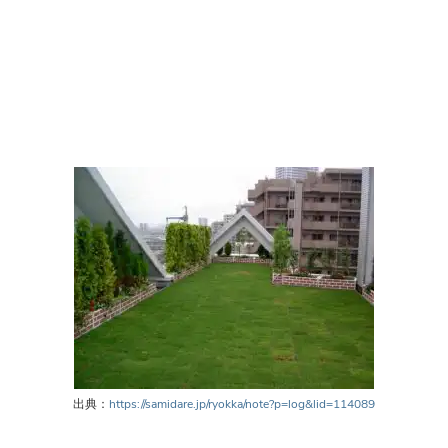
出典：
https://samidare.jp/ryokka/note?p=log&lid=114089