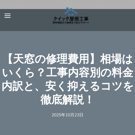
Skip
屋根、外壁サ
【お急ぎ対応受け付
to
イディング、
けます！】住宅やベ
content
雨漏りの修理
ランダの屋根、外壁
は【クイック
(Press
屋根工事】
サイディング、雨
Enter)
【天窓の修理費用】相場は
樋、雨漏りの修理を
行う地元の優良工事
いくら？工事内容別の料金
業者を完全無料でご
内訳と、安く抑えるコツを
紹介！あらゆる屋根
材（瓦、スレート、
徹底解説！
板金、トタン、コロ
ニアル、ガルバリウ
2025年10月23日
ムなど）での屋根の
修理に対応可能！適