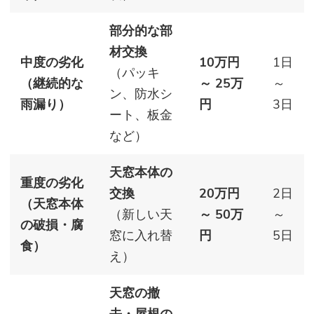
部分的な部
材交換
中度の劣化
10万円
1日
（パッキ
（継続的な
～ 25万
～
ン、防水シ
雨漏り）
円
3日
ート、板金
など）
天窓本体の
重度の劣化
交換
20万円
2日
（天窓本体
（新しい天
～ 50万
～
の破損・腐
窓に入れ替
円
5日
食）
え）
天窓の撤
去・屋根の