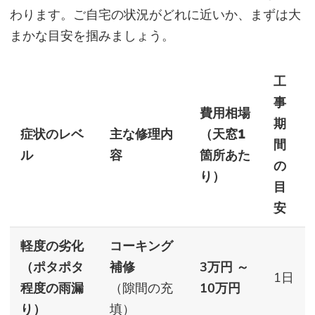
わります。ご自宅の状況がどれに近いか、まずは大
まかな目安を掴みましょう。
工
事
費用相場
期
症状のレベ
主な修理内
（天窓1
間
ル
容
箇所あた
の
り）
目
安
軽度の劣化
コーキング
（ポタポタ
補修
3万円 ～
1日
程度の雨漏
（隙間の充
10万円
り）
填）