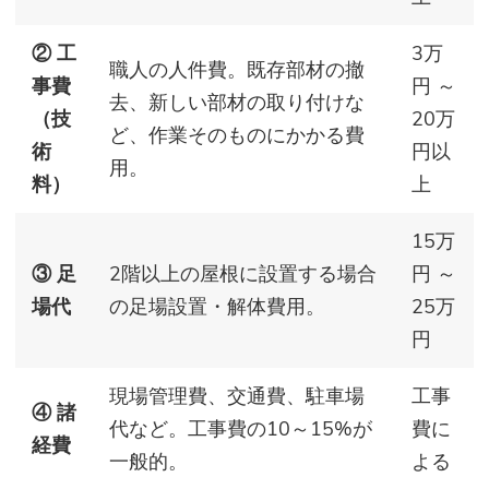
② 工
3万
職人の人件費。既存部材の撤
事費
円 ～
去、新しい部材の取り付けな
（技
20万
ど、作業そのものにかかる費
術
円以
用。
料）
上
15万
③ 足
2階以上の屋根に設置する場合
円 ～
場代
の足場設置・解体費用。
25万
円
現場管理費、交通費、駐車場
工事
④ 諸
代など。工事費の10～15%が
費に
経費
一般的。
よる