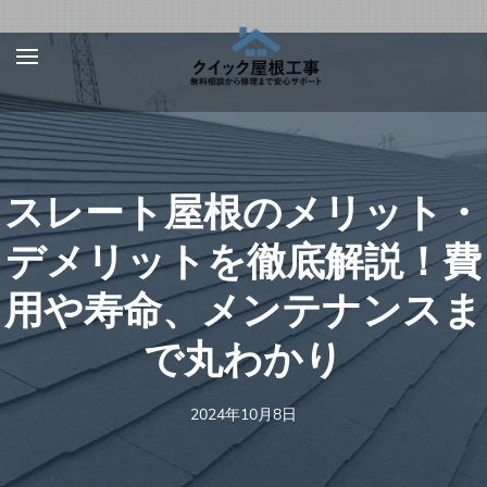
Skip
屋根、外壁サ
【お急ぎ対応受け付
to
イディング、
けます！】住宅やベ
content
雨漏りの修理
ランダの屋根、外壁
は【クイック
(Press
屋根工事】
サイディング、雨
Enter)
スレート屋根のメリット・
樋、雨漏りの修理を
行う地元の優良工事
デメリットを徹底解説！費
業者を完全無料でご
用や寿命、メンテナンスま
紹介！あらゆる屋根
材（瓦、スレート、
で丸わかり
板金、トタン、コロ
ニアル、ガルバリウ
2024年10月8日
ムなど）での屋根の
修理に対応可能！適