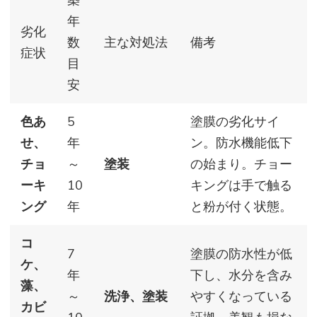
築
年
劣化
数
主な対処法
備考
症状
目
安
色あ
5
塗膜の劣化サイ
せ、
年
ン。防水機能低下
チョ
～
塗装
の始まり。チョー
ーキ
10
キングは手で触る
ング
年
と粉が付く状態。
コ
7
塗膜の防水性が低
ケ、
年
下し、水分を含み
藻、
～
洗浄、塗装
やすくなっている
カビ