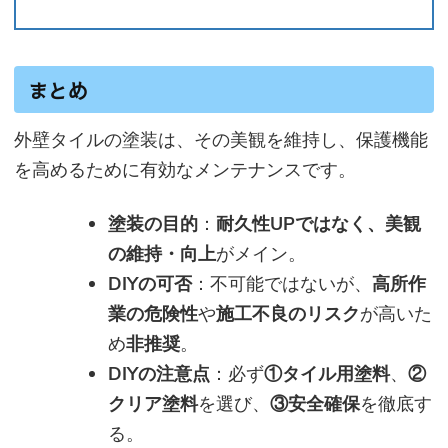
まとめ
外壁タイルの塗装は、その美観を維持し、保護機能
を高めるために有効なメンテナンスです。
塗装の目的
：
耐久性UPではなく、美観
の維持・向上
がメイン。
DIYの可否
：不可能ではないが、
高所作
業の危険性
や
施工不良のリスク
が高いた
め
非推奨
。
DIYの注意点
：必ず
①タイル用塗料
、
②
クリア塗料
を選び、
③安全確保
を徹底す
る。