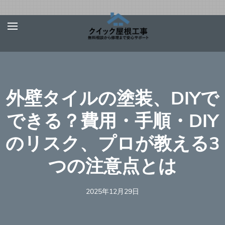
Skip
屋根、外壁サ
【お急ぎ対応受け付
to
イディング、
けます！】住宅やベ
content
雨漏りの修理
ランダの屋根、外壁
は【クイック
(Press
屋根工事】
サイディング、雨
Enter)
外壁タイルの塗装、DIYで
樋、雨漏りの修理を
行う地元の優良工事
できる？費用・手順・DIY
業者を完全無料でご
のリスク、プロが教える3
紹介！あらゆる屋根
材（瓦、スレート、
つの注意点とは
板金、トタン、コロ
ニアル、ガルバリウ
2025年12月29日
ムなど）での屋根の
修理に対応可能！適