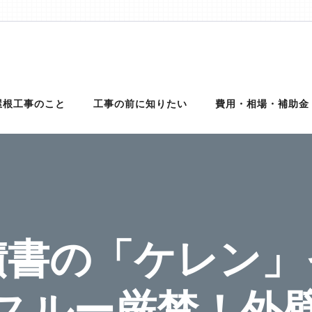
理は【クイック屋根工事】
外壁サイディング、雨樋、雨漏りの修理を行う地元の優良工事業者を完
理に対応可能！適正金額での修理・工事だから安心！
屋根工事のこと
工事の前に知りたい
費用・相場・補助金
積書の「ケレン」
スルー厳禁！外