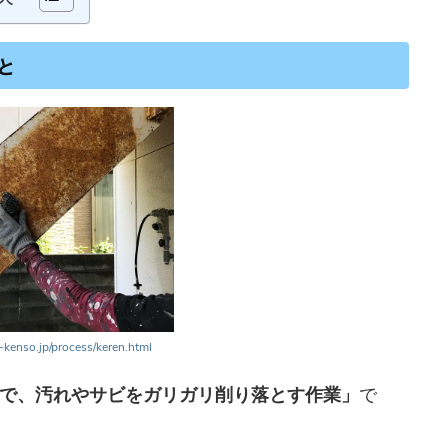
と
i-kenso.jp/process/keren.html
で、汚れやサビをガリガリ削り落とす作業」
で