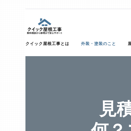
Skip
to
content
(Press
屋根、外壁サイディング、雨漏りの修
【お急ぎ対応受け付けます！】住宅やベランダの屋根、
トタン、コロニアル、ガルバリウムなど）での屋根の修
クイック屋根工事とは
外装・塗装のこと
Enter)
見
何？