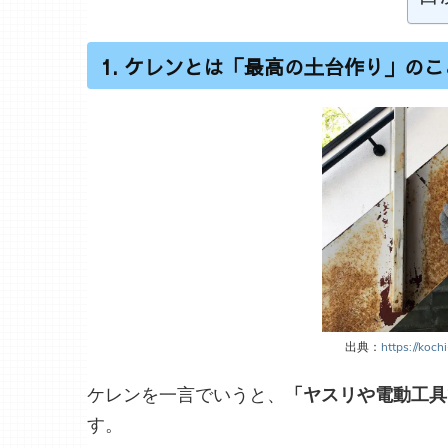
1. ケレンとは「最高の土台作り」のこ
出典：
https://koch
ケレンを一言でいうと、
「ヤスリや電動工具
す。