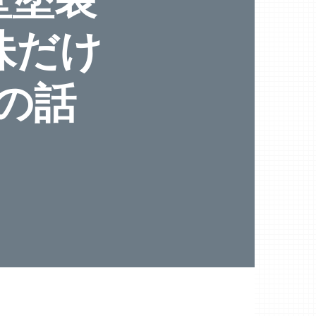
味だけ
の話