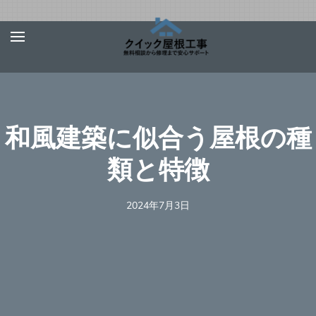
Skip
屋根、外壁サ
【お急ぎ対応受け付
to
イディング、
けます！】住宅やベ
content
雨漏りの修理
ランダの屋根、外壁
は【クイック
(Press
屋根工事】
サイディング、雨
Enter)
和風建築に似合う屋根の種
樋、雨漏りの修理を
行う地元の優良工事
類と特徴
業者を完全無料でご
紹介！あらゆる屋根
2024年7月3日
材（瓦、スレート、
板金、トタン、コロ
ニアル、ガルバリウ
ムなど）での屋根の
修理に対応可能！適