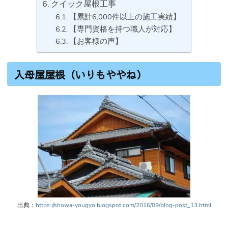
クイック屋根工事
【累計6,000件以上の施工実績】
【専門資格を持つ職人が対応】
【お客様の声】
入母屋屋根（いりもややね）
出典：
https://showa-yougyo.blogspot.com/2016/09/blog-post_13.html