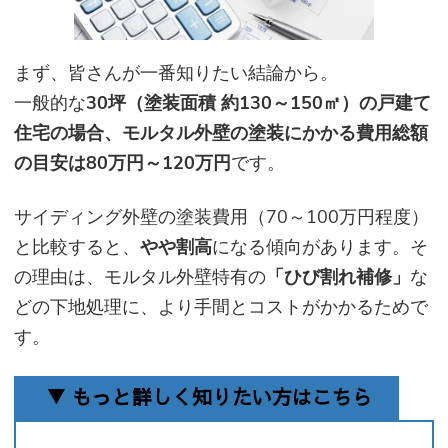
まず、皆さんが一番知りたい結論から。
一般的な
30坪（塗装面積 約130～150㎡）の戸建て
住宅の場合、モルタル外壁の塗装にかかる費用総額
の目安は80万円～120万円
です。
サイディング外壁の塗装費用（70～100万円程度）
と比較すると、
やや割高
になる傾向があります。そ
の理由は、モルタル外壁特有の
「ひび割れ補修」
な
どの下地処理に、より手間とコストがかかるためで
す。
▼ もっと詳しく知りたい方はこちら