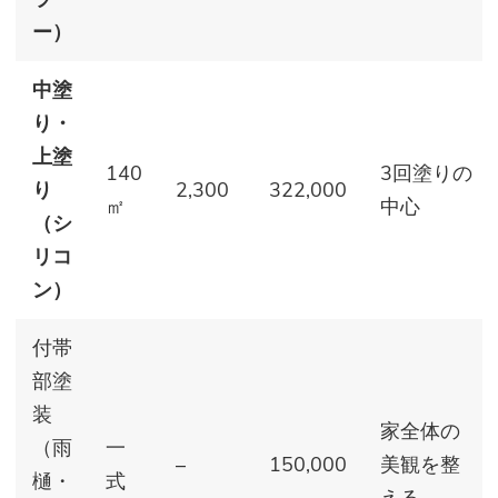
ー）
中塗
り・
上塗
140
3回塗りの
り
2,300
322,000
㎡
中心
（シ
リコ
ン）
付帯
部塗
装
家全体の
（雨
一
–
150,000
美観を整
樋・
式