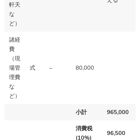
える
軒天
な
ど）
諸経
費
（現
場管
式
–
80,000
理費
な
ど）
小計
965,000
消費税
96,500
(10%)