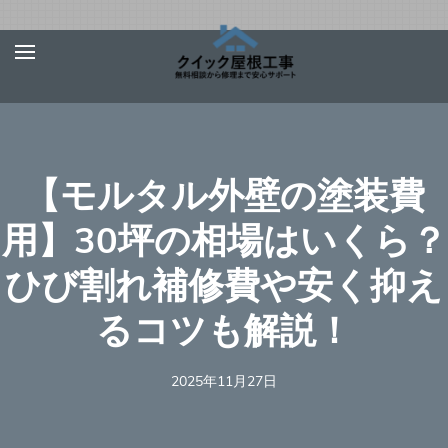
Skip
屋根、外壁サ
【お急ぎ対応受け付
to
イディング、
けます！】住宅やベ
content
雨漏りの修理
ランダの屋根、外壁
は【クイック
(Press
屋根工事】
サイディング、雨
Enter)
【モルタル外壁の塗装費
樋、雨漏りの修理を
行う地元の優良工事
用】30坪の相場はいくら？
業者を完全無料でご
ひび割れ補修費や安く抑え
紹介！あらゆる屋根
材（瓦、スレート、
るコツも解説！
板金、トタン、コロ
ニアル、ガルバリウ
2025年11月27日
ムなど）での屋根の
修理に対応可能！適