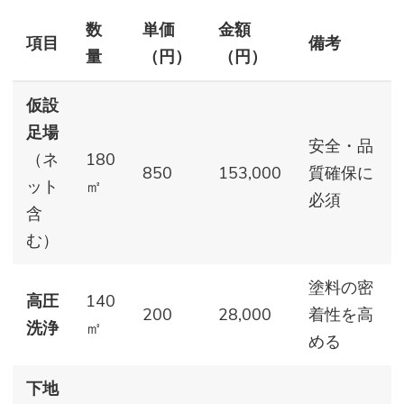
数
単価
金額
項目
備考
量
（円）
（円）
仮設
足場
安全・品
（ネ
180
850
153,000
質確保に
ット
㎡
必須
含
む）
塗料の密
高圧
140
200
28,000
着性を高
洗浄
㎡
める
下地