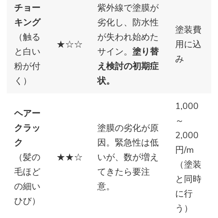
チョー
紫外線で塗膜が
キング
劣化し、防水性
塗装費
（触る
が失われ始めた
★☆☆
用に込
と白い
サイン。
塗り替
み
粉が付
え検討の初期症
く）
状。
1,000
ヘアー
～
クラッ
塗膜の劣化が原
2,000
ク
因。緊急性は低
円/m
（髪の
★★☆
いが、数が増え
（塗装
毛ほど
てきたら要注
と同時
の細い
意。
に行
ひび）
う）