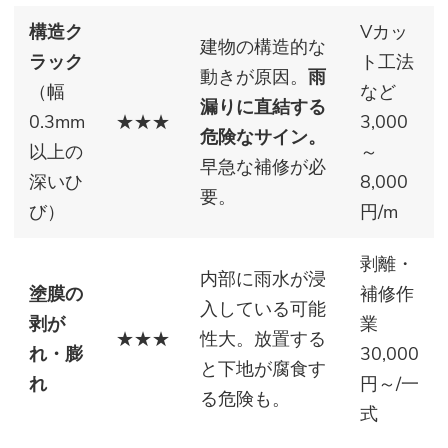
構造ク
Vカッ
建物の構造的な
ラック
ト工法
動きが原因。
雨
（幅
など
漏りに直結する
0.3mm
★★★
3,000
危険なサイン。
以上の
～
早急な補修が必
深いひ
8,000
要。
び）
円/m
剥離・
内部に雨水が浸
塗膜の
補修作
入している可能
剥が
業
★★★
性大。放置する
れ・膨
30,000
と下地が腐食す
れ
円～/一
る危険も。
式