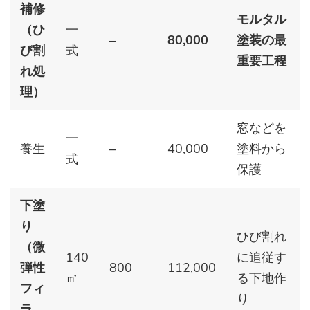
補修
モルタル
（ひ
一
–
80,000
塗装の最
び割
式
重要工程
れ処
理）
窓などを
一
養生
–
40,000
塗料から
式
保護
下塗
り
ひび割れ
（微
140
に追従す
弾性
800
112,000
㎡
る下地作
フィ
り
ラ