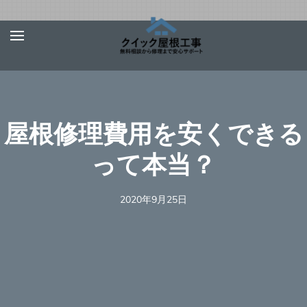
Skip
屋根、外壁サ
【お急ぎ対応受け付
to
イディング、
けます！】住宅やベ
content
雨漏りの修理
ランダの屋根、外壁
は【クイック
(Press
屋根工事】
サイディング、雨
Enter)
屋根修理費用を安くできる
樋、雨漏りの修理を
行う地元の優良工事
って本当？
業者を完全無料でご
紹介！あらゆる屋根
2020年9月25日
材（瓦、スレート、
板金、トタン、コロ
ニアル、ガルバリウ
ムなど）での屋根の
修理に対応可能！適