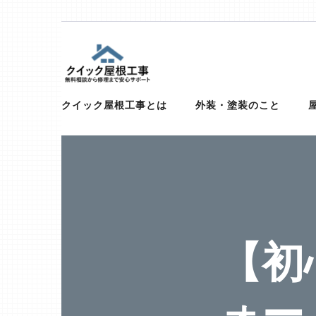
Skip
to
content
(Press
屋根、外壁サイディング、雨漏りの修
【お急ぎ対応受け付けます！】住宅やベランダの屋根、
トタン、コロニアル、ガルバリウムなど）での屋根の修
クイック屋根工事とは
外装・塗装のこと
Enter)
【初
ォー