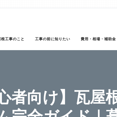
理は【クイック屋根工事】
外壁サイディング、雨樋、雨漏りの修理を行う地元の優良工事業者を完
理に対応可能！適正金額での修理・工事だから安心！
屋根工事のこと
工事の前に知りたい
費用・相場・補助金
心者向け】瓦屋
ム完全ガイド｜