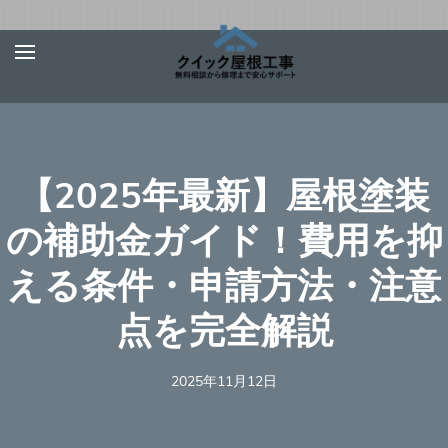
Skip
屋根、外壁サ
【お急ぎ対応受け付
to
イディング、
けます！】住宅やベ
content
雨漏りの修理
ランダの屋根、外壁
は【クイック
(Press
屋根工事】
サイディング、雨
Enter)
【2025年最新】屋根塗装
樋、雨漏りの修理を
行う地元の優良工事
の補助金ガイド！費用を抑
業者を完全無料でご
える条件・申請方法・注意
紹介！あらゆる屋根
材（瓦、スレート、
点を完全解説
板金、トタン、コロ
ニアル、ガルバリウ
2025年11月12日
ムなど）での屋根の
修理に対応可能！適