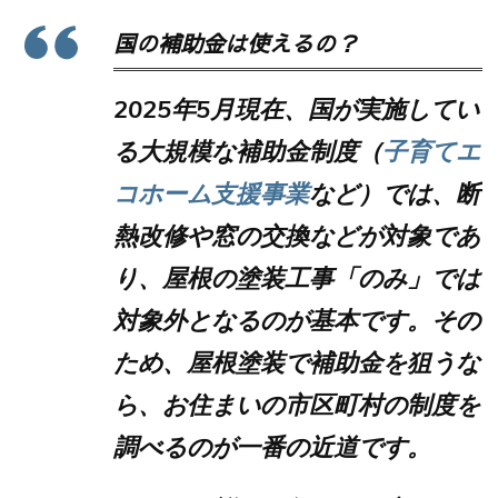
国の補助金は使えるの？
2025年5月現在、国が実施してい
る大規模な補助金制度（
子育てエ
コホーム支援事業
など）では、断
熱改修や窓の交換などが対象であ
り、
屋根の塗装工事「のみ」では
対象外
となるのが基本です。その
ため、屋根塗装で補助金を狙うな
ら、
お住まいの市区町村の制度を
調べるのが一番の近道
です。