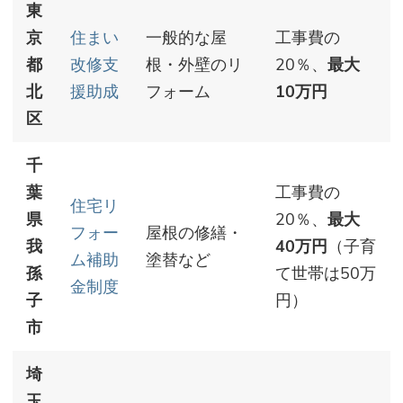
東
京
住まい
一般的な屋
工事費の
都
改修支
根・外壁のリ
20％、
最大
北
援助成
フォーム
10万円
区
千
葉
工事費の
住宅リ
県
20％、
最大
フォー
屋根の修繕・
我
40万円
（子育
ム補助
塗替など
孫
て世帯は50万
金制度
子
円）
市
埼
玉