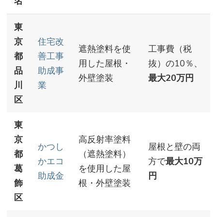
名
東
京
住宅改
遮熱塗料を使
工事費（税
都
善工事
用した屋根・
抜）の10％、
品
助成事
外壁塗装
最大20万円
川
業
区
東
京
高反射率塗料
かつし
屋根と壁の両
都
（遮熱塗料）
かエコ
方で
最大10万
葛
を使用した屋
助成金
円
飾
根・外壁塗装
区