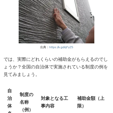
出典：
https://x.gd/qFyZ5
では、実際にどれくらいの補助金がもらえるのでし
ょうか？全国の自治体で実施されている制度の例を
見てみましょう。
自
制度の
治
対象となる工
補助金額（上
名称
体
事内容
限）
（例）