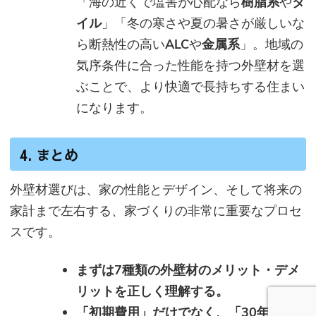
「海の近くで塩害が心配なら
樹脂系
や
タ
イル
」「冬の寒さや夏の暑さが厳しいな
ら断熱性の高い
ALC
や
金属系
」。地域の
気序条件に合った性能を持つ外壁材を選
ぶことで、より快適で長持ちする住まい
になります。
4. まとめ
外壁材選びは、家の性能とデザイン、そして将来の
家計まで左右する、家づくりの非常に重要なプロセ
スです。
まずは7種類の外壁材のメリット・デメ
リットを正しく理解する。
「初期費用」だけでなく、「30年間の