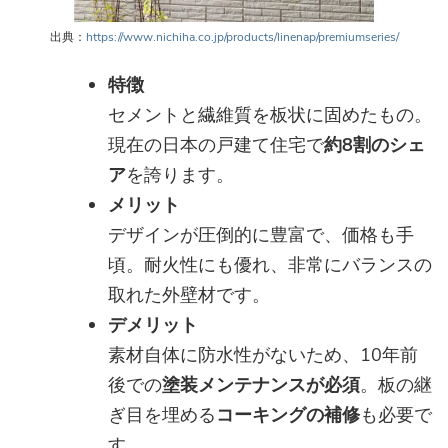
出典：
https://www.nichiha.co.jp/products/linenap/premiumseries/
特徴
セメントと繊維質を板状に固めたもの。
現在の日本の戸建て住宅で
約8割のシェ
ア
を誇ります。
メリット
デザインが圧倒的に豊富で、価格も手
頃。耐火性にも優れ、非常にバランスの
取れた外壁材です。
デメリット
素材自体に防水性がないため、10年前
後での
塗装メンテナンスが必須
。板の継
ぎ目を埋める
コーキングの補修
も必要で
す。