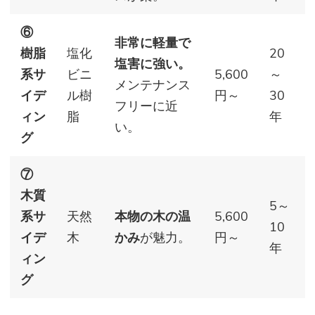
⑥
非常に軽量で
樹脂
塩化
20
塩害に強い。
系サ
ビニ
5,600
～
メンテナンス
イデ
ル樹
円～
30
フリーに近
ィン
脂
年
い。
グ
⑦
木質
5～
系サ
天然
本物の木の温
5,600
10
イデ
木
かみ
が魅力。
円～
年
ィン
グ