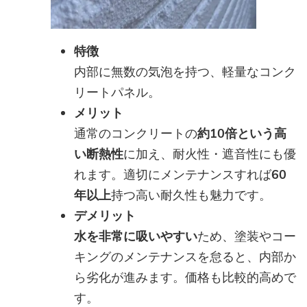
特徴
内部に無数の気泡を持つ、軽量なコンク
リートパネル。
メリット
通常のコンクリートの
約10倍という高
い断熱性
に加え、耐火性・遮音性にも優
れます。適切にメンテナンスすれば
60
年以上
持つ高い耐久性も魅力です。
デメリット
水を非常に吸いやすい
ため、塗装やコー
キングのメンテナンスを怠ると、内部か
ら劣化が進みます。価格も比較的高めで
す。