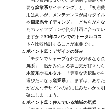
「初期費用は安いが、定期的な塗装が必
要な
窯業系サイディング
」と、「初期費
用は高いが、メンテナンスが楽な
タイル
や
樹脂系サイディング
」。どちらがあな
たのライフプランや資金計画に合ってい
ますか？
30年スパンでのトータルコス
ト
を比較検討することが重要です。
ポイント②：デザインの好み
「モダンでシャープな外観が好きなら
金
属系
」「温かみのある雰囲気が好きなら
木質系
や
モルタル
」「豊富な選択肢から
選びたいなら
窯業系
」。まずは、あなた
がどんなデザインの家に住みたいかを明
確にしましょう。
ポイント③：住んでいる地域の気候