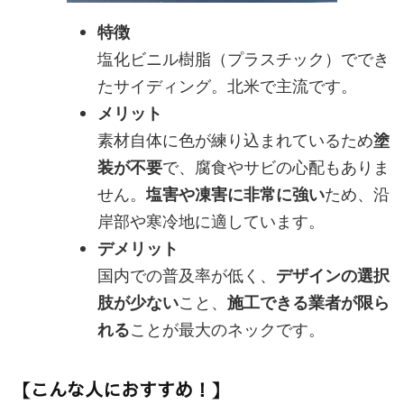
特徴
塩化ビニル樹脂（プラスチック）ででき
たサイディング。北米で主流です。
メリット
素材自体に色が練り込まれているため
塗
装が不要
で、腐食やサビの心配もありま
せん。
塩害や凍害に非常に強い
ため、沿
岸部や寒冷地に適しています。
デメリット
国内での普及率が低く、
デザインの選択
肢が少ない
こと、
施工できる業者が限ら
れる
ことが最大のネックです。
【こんな人におすすめ！】