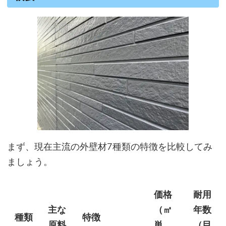
まず、現在主流の外壁材7種類の特徴を比較してみ
ましょう。
価格
耐用
主な
（㎡
年数
種類
特徴
原料
単
（目