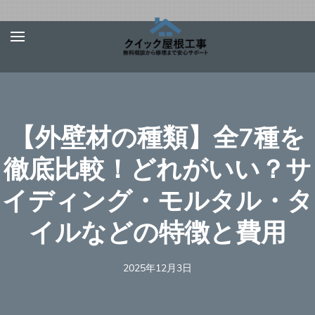
Skip
屋根、外壁サ
【お急ぎ対応受け付
to
イディング、
けます！】住宅やベ
content
雨漏りの修理
ランダの屋根、外壁
は【クイック
(Press
屋根工事】
サイディング、雨
Enter)
【外壁材の種類】全7種を
樋、雨漏りの修理を
行う地元の優良工事
徹底比較！どれがいい？サ
業者を完全無料でご
イディング・モルタル・タ
紹介！あらゆる屋根
材（瓦、スレート、
イルなどの特徴と費用
板金、トタン、コロ
ニアル、ガルバリウ
2025年12月3日
ムなど）での屋根の
修理に対応可能！適