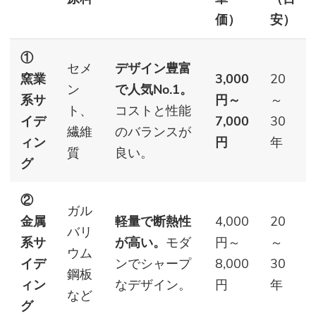
価）
安）
①
セメ
デザイン豊富
窯業
3,000
20
ン
で人気No.1。
系サ
円～
～
ト、
コストと性能
イデ
7,000
30
繊維
のバランスが
ィン
円
年
質
良い。
グ
②
ガル
金属
軽量で断熱性
4,000
20
バリ
系サ
が高い。
モダ
円～
～
ウム
イデ
ンでシャープ
8,000
30
鋼板
ィン
なデザイン。
円
年
など
グ