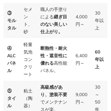
セメ
職人の手塗り
③
30
ン
による
継ぎ目
4,000
モル
年以
ト、
のない美しい
円～
タル
上
砂
仕上がり。
軽量
④
断熱性・耐火
気泡
60
ALC
性・遮音性に
6,400
コン
年以
パネ
優れる
高性能
円～
クリ
上
ル
パネル。
ート
高級感があ
30
⑤
粘土
り、塗装不要
9,000
～
タイ
（陶
でメンテナン
円～
50
ル
器）
スが楽。
年