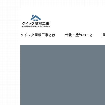
Skip
to
content
(Press
屋根、外壁サイディング、雨漏りの修
【お急ぎ対応受け付けます！】住宅やベランダの屋根、
トタン、コロニアル、ガルバリウムなど）での屋根の修
クイック屋根工事とは
外装・塗装のこと
Enter)