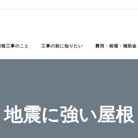
理は【クイック屋根工事】
外壁サイディング、雨樋、雨漏りの修理を行う地元の優良工事業者を完
理に対応可能！適正金額での修理・工事だから安心！
屋根工事のこと
工事の前に知りたい
費用・相場・補助金
地震に強い屋根