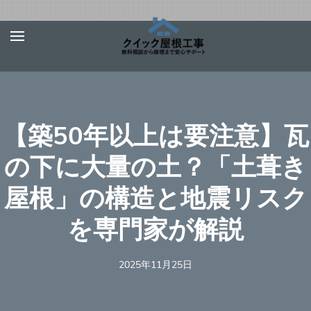
Skip
屋根、外壁サ
【お急ぎ対応受け付
to
イディング、
けます！】住宅やベ
content
雨漏りの修理
ランダの屋根、外壁
は【クイック
(Press
屋根工事】
サイディング、雨
Enter)
【築50年以上は要注意】瓦
樋、雨漏りの修理を
行う地元の優良工事
の下に大量の土？「土葺き
業者を完全無料でご
屋根」の構造と地震リスク
紹介！あらゆる屋根
材（瓦、スレート、
を専門家が解説
板金、トタン、コロ
ニアル、ガルバリウ
2025年11月25日
ムなど）での屋根の
修理に対応可能！適