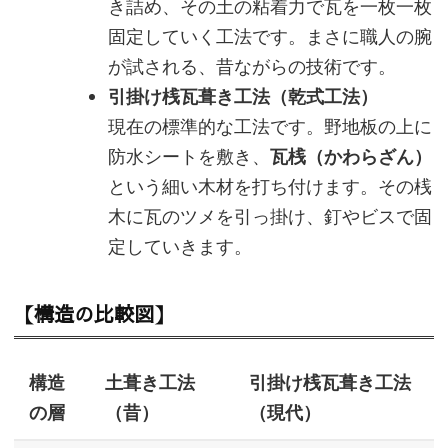
き詰め、その土の粘着力で瓦を一枚一枚
固定していく工法です。まさに職人の腕
が試される、昔ながらの技術です。
引掛け桟瓦葺き工法（乾式工法）
現在の標準的な工法です。野地板の上に
防水シートを敷き、
瓦桟（かわらざん）
という細い木材を打ち付けます。その桟
木に瓦のツメを引っ掛け、釘やビスで固
定していきます。
【構造の比較図】
構造
土葺き工法
引掛け桟瓦葺き工法
の層
（昔）
（現代）