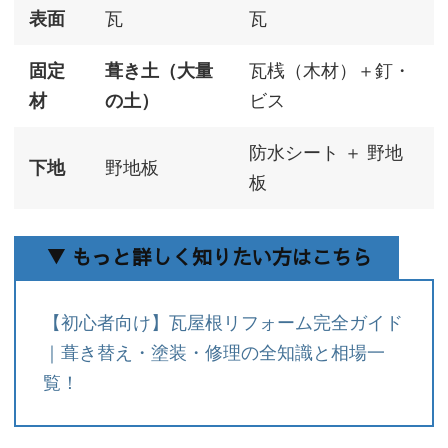
表面
瓦
瓦
固定
葺き土（大量
瓦桟（木材）＋釘・
材
の土）
ビス
防水シート ＋ 野地
下地
野地板
板
▼ もっと詳しく知りたい方はこちら
【初心者向け】瓦屋根リフォーム完全ガイド
｜葺き替え・塗装・修理の全知識と相場一
覧！