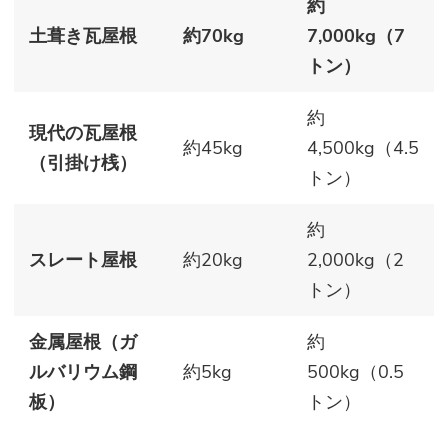
約
土葺き瓦屋根
約70kg
7,000kg（7
トン）
約
現代の瓦屋根
約45kg
4,500kg（4.5
（引掛け桟）
トン）
約
スレート屋根
約20kg
2,000kg（2
トン）
金属屋根（ガ
約
ルバリウム鋼
約5kg
500kg（0.5
板）
トン）