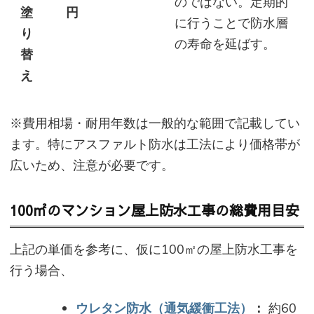
のではない。定期的
塗
円
に行うことで防水層
り
の寿命を延ばす。
替
え
※費用相場・耐用年数は一般的な範囲で記載してい
ます。特にアスファルト防水は工法により価格帯が
広いため、注意が必要です。
100㎡のマンション屋上防水工事の総費用目安
上記の単価を参考に、仮に100㎡の屋上防水工事を
行う場合、
ウレタン防水（通気緩衝工法）
：
約60