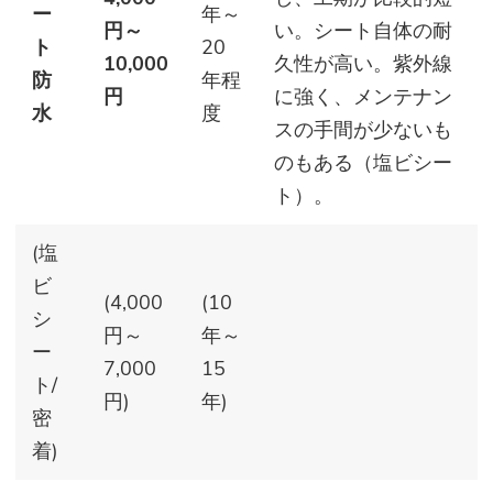
ー
年～
円～
い。シート自体の耐
ト
20
10,000
久性が高い。紫外線
防
年程
円
に強く、メンテナン
水
度
スの手間が少ないも
のもある（塩ビシー
ト）。
(塩
ビ
(4,000
(10
シ
円～
年～
ー
7,000
15
ト/
円)
年)
密
着)