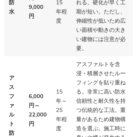
防
15
れる。硬化が早く工
9,000
水
年程
期が短い。ただし、
円
度
伸縮性が低いため広
い面積や動きの大き
い建物には注意が必
要。
アスファルトを含
浸・積層させたルー
ア
フィングを貼り重ね
ス
15
る。非常に高い防水
フ
6,000
年～
信頼性と耐久性を持
ァ
円～
25
つ伝統的な工法。重
ル
22,000
年程
量があるため建物構
ト
円
度
造を選ぶ。施工時に
防