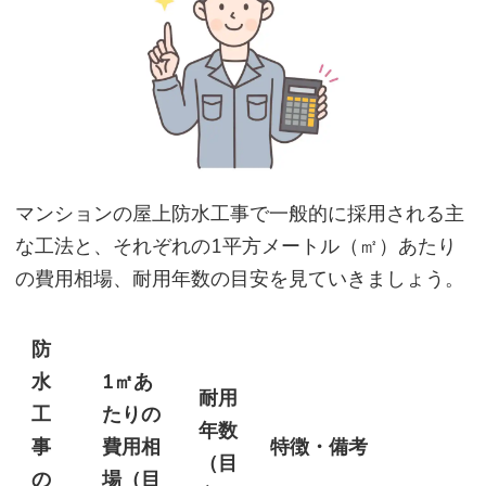
マンションの屋上防水工事で一般的に採用される主
な工法と、それぞれの1平方メートル（㎡）あたり
の費用相場、耐用年数の目安を見ていきましょう。
防
水
1㎡あ
耐用
工
たりの
年数
事
費用相
特徴・備考
（目
の
場（目