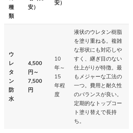
安）
種
安）
類
液状のウレタン樹脂
を塗り重ねる。複雑
な形状にも対応しや
ウ
10
すく、継ぎ目のない
レ
4,500
年～
仕上がりが特徴。最
タ
円～
15
もメジャーな工法の
ン
7,500
年程
一つ。費用と耐久性
防
円
度
のバランスが良い。
水
定期的なトップコー
ト塗り替えで長持
ち。