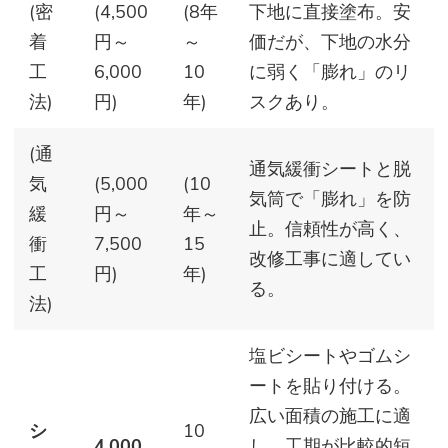
(密
(4,500
(8年
下地に直接塗布。安
着
円～
～
価だが、下地の水分
工
6,000
10
に弱く「膨れ」のリ
法)
円)
年)
スクあり。
(通
通気緩衝シートと脱
気
(5,000
(10
気筒で「膨れ」を防
緩
円～
年～
止。信頼性が高く、
衝
7,500
15
改修工事に適してい
工
円)
年)
る。
法)
塩ビシートやゴムシ
ートを貼り付ける。
広い面積の施工に適
シ
10
4,000
し、工期が比較的短