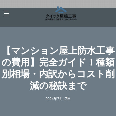
Skip
屋根、外壁サ
【お急ぎ対応受け付
to
イディング、
けます！】住宅やベ
content
雨漏りの修理
ランダの屋根、外壁
は【クイック
(Press
屋根工事】
サイディング、雨
Enter)
【マンション屋上防水工事
樋、雨漏りの修理を
行う地元の優良工事
の費用】完全ガイド！種類
業者を完全無料でご
別相場・内訳からコスト削
紹介！あらゆる屋根
材（瓦、スレート、
減の秘訣まで
板金、トタン、コロ
ニアル、ガルバリウ
2024年7月17日
ムなど）での屋根の
修理に対応可能！適