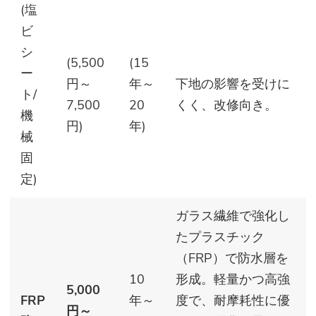
(塩
ビ
シ
(5,500
(15
ー
円～
年～
下地の影響を受けに
ト/
7,500
20
くく、改修向き。
機
円)
年)
械
固
定)
ガラス繊維で強化し
たプラスチック
（FRP）で防水層を
10
形成。軽量かつ高強
5,000
FRP
年～
度で、耐摩耗性に優
円～