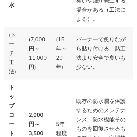
臭いや煙が発生する
水
場合がある（工法に
よる）。
(ト
(7,000
(15
バーナーで炙りなが
ー
円～
年～
ら貼り付ける。熱工
チ
11,000
20
法より安全で臭いも
工
円)
年)
少ない。
法)
ト
ッ
既存の防水層を保護
プ
するためのメンテナ
コ
2,000
ンス。防水機能その
ー
円～
5年
ものを回復させるも
ト
3,500
程度