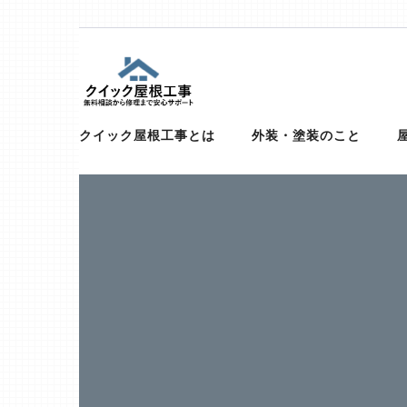
Skip
to
content
(Press
屋根、外壁サイディング、雨漏りの修
【お急ぎ対応受け付けます！】住宅やベランダの屋根、
トタン、コロニアル、ガルバリウムなど）での屋根の修
クイック屋根工事とは
外装・塗装のこと
Enter)