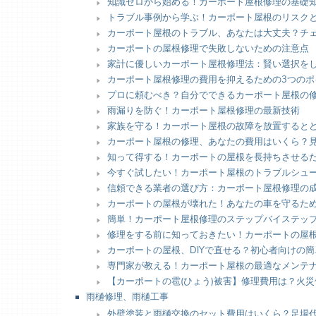
知識ゼロから始める！カーポート屋根修理の基礎
トラブル事例から学ぶ！カーポート屋根のリスク
カーポート屋根のトラブル、あなたは大丈夫？チ
カーポートの屋根修理で失敗しないための注意点
家計に優しいカーポート屋根修理法：賢い選択を
カーポート屋根修理の費用を抑えるための3つのポ
プロに頼むべき？自分でできるカーポート屋根の
雨漏りを防ぐ！カーポート屋根修理の最新技術
家族を守る！カーポート屋根の故障を放置すると
カーポート屋根の修理、あなたの費用はいくら？
知って得する！カーポートの屋根を長持ちさせる
今すぐ試したい！カーポート屋根のトラブルシュ
信頼できる業者の選び方：カーポート屋根修理の
カーポートの屋根が壊れた！あなたの車を守るた
簡単！カーポート屋根修理のステップバイステッ
修理をする前に知っておきたい！カーポートの屋
カーポートの屋根、DIYで直せる？初心者向けの
専門家が教える！カーポート屋根の最適なメンテ
【カーポートの雹(ひょう)被害】修理費用は？火
雨樋修理、雨樋工事
外壁塗装と雨樋交換のセット費用はいくら？足場