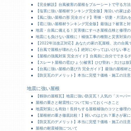
【完全解説】台風被害の屋根をブルーシートで守る方法
【塩害に強い屋根材ランキング完全版】海沿いの家は必
【風に強い屋根の形 完全ガイド】寄棟・切妻・片流れ
【雹に強い屋根材ランキング完全版】最強は？被害と対
地震・台風に備える！災害後にすべき屋根点検と修理の
地震にも負けない屋根に！補強工事の種類と災害対策の
【2022年法改正対応】あなたの家の瓦屋根、次の台
【台風で屋根が壊れたら】絶対にやってはいけない事と
【屋根の強風対策 完全ガイド】台風前に自分でできる
【スレート屋根の雹(ひょう)被害】ひび割れ・欠けは
【台風に強い屋根の選び方 完全ガイド】最強の屋根材
【防災瓦のデメリット】本当に完璧？価格・施工の注意
地震に強い屋根
【鶴弥の屋根瓦】地震に強い防災瓦！人気の「スーパー
屋根の重さと耐震性について知っておくべきこと
地震対策にも有効！長持ちする屋根補強のコツと修理の
【屋根材の重さ徹底比較！】軽いのはどれ？重さが家に
【防災瓦のデメリット】本当に完璧？価格・施工の注意
屋根の耐震補強について