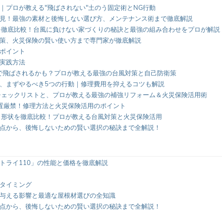
｜プロが教える"飛ばされない"土のう固定術とNG行動
見！最強の素材と後悔しない選び方、メンテナンス術まで徹底解説
を徹底比較！台風に負けない家づくりの秘訣と最強の組み合わせをプロが解説
策、火災保険の賢い使い方まで専門家が徹底解説
ポイント
実践方法
風で飛ばされるかも？プロが教える最強の台風対策と自己防衛策
、まずやるべき5つの行動｜修理費用を抑えるコツも解説
チェックリストと、プロが教える最強の補強リフォーム＆火災保険活用術
放置厳禁！修理方法と火災保険活用のポイント
と形状を徹底比較！プロが教える台風対策と火災保険活用
点から、後悔しないための賢い選択の秘訣まで全解説！
トライ110」の性能と価格を徹底解説
タイミング
与える影響と最適な屋根材選びの全知識
点から、後悔しないための賢い選択の秘訣まで全解説！