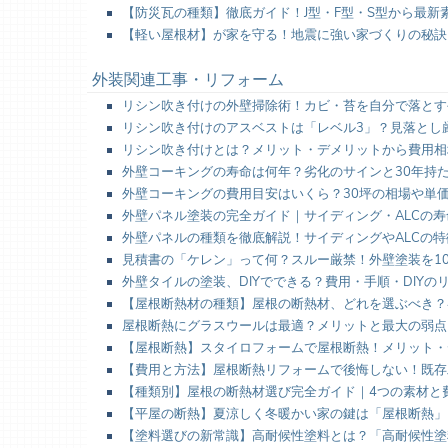
【防災瓦の種類】徹底ガイド！J型・F型・S型から最新
【軽い屋根材】が家を守る！地震に強い家づくりの秘訣
外装関連工事・リフォーム
リシン吹き付けの外壁掃除術！カビ・苔を自分で落とす
リシン吹き付けのアスベストは「レベル3」？見落とし
リシン吹き付けとは？メリット・デメリットから費用相
外壁コーキングの寿命は何年？劣化のサインと30年持
外壁コーキングの費用目安はいくら？30坪の相場や単
外壁パネル塗装の完全ガイド｜サイディング・ALCの
外壁パネルの種類を徹底解説！サイディングやALCの
見積書の「ケレン」って何？スルー厳禁！外壁塗装を1
外壁タイルの塗装、DIYでできる？費用・手順・DIY
【屋根断熱材の種類】屋根の断熱材、どれを選ぶべき？
屋根断熱にグラスウールは最適？メリットと最大の弱点
【屋根断熱】スタイロフォームで屋根断熱！メリット・
【費用と方法】屋根断熱リフォームで後悔しない！既存
【種類別】屋根の断熱材選び完全ガイド｜4つの素材と
【平屋の断熱】夏涼しく冬暖かい家の鍵は「屋根断熱」
【塗料選びの新常識】高耐候性塗料とは？「高耐候性塗