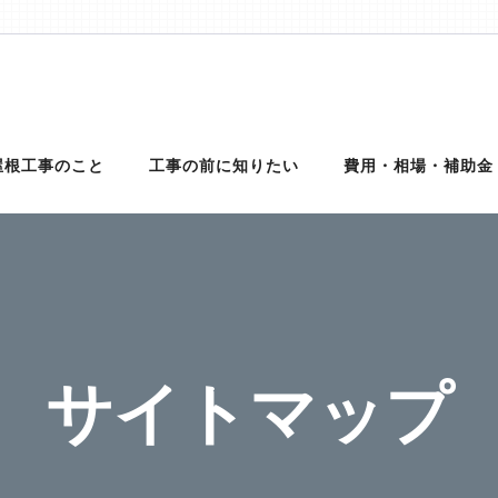
理は【クイック屋根工事】
外壁サイディング、雨樋、雨漏りの修理を行う地元の優良工事業者を完
理に対応可能！適正金額での修理・工事だから安心！
屋根工事のこと
工事の前に知りたい
費用・相場・補助金
サイトマップ