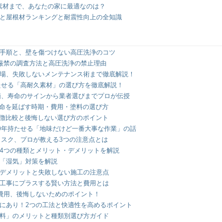
素材まで、あなたの家に最適なのは？
と屋根材ランキングと耐震性向上の全知識
手順と、壁を傷つけない高圧洗浄のコツ
厳禁の調査方法と高圧洗浄の禁止理由
場、失敗しないメンテナンス術まで徹底解説！
たせる「高耐久素材」の選び方を徹底解説！
価、寿命のサインから業者選びまでプロが伝授
寿命を延ばす時期・費用・塗料の選び方
特徴比較と後悔しない選び方のポイント
0年持たせる「地味だけど一番大事な作業」の話
のリスク、プロが教える3つの注意点とは
4つの種類とメリット・デメリットを解説
「湿気」対策を解説
デメリットと失敗しない施工の注意点
工事にプラスする賢い方法と費用とは
費用、後悔しないためのポイント！
にあり！2つの工法と快適性を高めるポイント
料」のメリットと種類別選び方ガイド