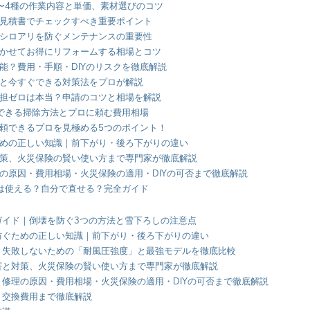
〜4種の作業内容と単価、素材選びのコツ
見積書でチェックすべき重要ポイント
シロアリを防ぐメンテナンスの重要性
かせてお得にリフォームする相場とコツ
能？費用・手順・DIYのリスクを徹底解説
と今すぐできる対策法をプロが解説
担ゼロは本当？申請のコツと相場を解説
でできる掃除方法とプロに頼む費用相場
頼できるプロを見極める5つのポイント！
めの正しい知識｜前下がり・後ろ下がりの違い
策、火災保険の賢い使い方まで専門家が徹底解説
の原因・費用相場・火災保険の適用・DIYの可否まで徹底解説
険は使える？自分で直せる？完全ガイド
ガイド｜倒壊を防ぐ3つの方法と雪下ろしの注意点
防ぐための正しい知識｜前下がり・後ろ下がりの違い
？失敗しないための「耐風圧強度」と最強モデルを徹底比較
害と対策、火災保険の賢い使い方まで専門家が徹底解説
修理の原因・費用相場・火災保険の適用・DIYの可否まで徹底解説
・交換費用まで徹底解説