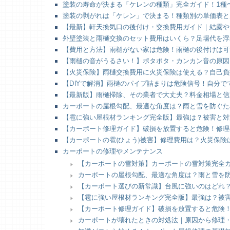
塗装の寿命が決まる「ケレンの種類」完全ガイド！1種
塗装の剥がれは「ケレン」で決まる！種類別の単価表と
【最新】軒天換気口の後付け・交換費用ガイド｜結露や
外壁塗装と雨樋交換のセット費用はいくら？足場代を浮
【費用と方法】雨樋がない家は危険！雨樋の後付けは可
【雨樋の音がうるさい！】ポタポタ・カンカン音の原因
【火災保険】雨樋交換費用に火災保険は使える？自己負
【DIYで解消】雨樋のパイプ詰まりは危険信号！自分
【最新版】雨樋掃除、その業者で大丈夫？料金相場と信
カーポートの屋根勾配、最適な角度は？雨と雪を防ぐた
【雹に強い屋根材ランキング完全版】最強は？被害と対
【カーポート修理ガイド】破損を放置すると危険！修理
【カーポートの雹(ひょう)被害】修理費用は？火災保
カーポートの修理やメンテナンス
【カーポートの雪対策】カーポートの雪対策完全
カーポートの屋根勾配、最適な角度は？雨と雪を
【カーポート選びの新常識】台風に強いのはどれ
【雹に強い屋根材ランキング完全版】最強は？被
【カーポート修理ガイド】破損を放置すると危険！
カーポートが壊れたときの対処法｜原因から修理