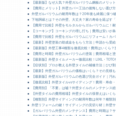
【最新版】なぜ人気？外壁ガルバリウム鋼板のメリット
【費用とメリット】外壁カバー工法の後悔しない選び方
外壁ガルバリウムの耐用年数は？20年後も綺麗に保つ
下地胴縁とは？その外壁、大丈夫？家の寿命を延ばす「
【費用で比較】外壁をモルタルからガルバリウムに！耐
【コーキング】コーキングの増し打ち｜費用は安いが条
【費用で比較】外壁をガルバリウムにリフォーム！カバ
【最新】外壁塗装の助成金をもらう方法｜申請から受給
【最新版】外壁工事4種類を徹底比較！費用はいくら？
【費用と時期】外壁ガルバリウムの塗装｜費用相場と塗
【最新版】外壁タイルメーカー徹底比較！LIXIL・TO
【症状別】プロが教える外壁タイルの補修方法｜ひび割
【最新】外壁ガルバリウムの価格はいくら？その見積も
【最新版】外壁ガルバリウムの色選び完全ガイド｜汚れ
【徹底比較】外壁タイルvsサイディング！費用・寿命
【費用別】「不要」は嘘？外壁タイルのメンテナンス総
【外壁タイルの費用相場】外壁タイルの張替えはいくら
【種類別】外壁サイディングの耐用年数は何年？種類別
外壁リフォームの鍵！サイディングの見切り材｜外壁サ
【ガルバリウム外壁のメンテナンス】費用と時期は？サ