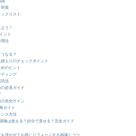
知識
と対策
ェックリスト
しよう！
イント
修理法
どうなる？
見積もりのチェックポイント
ためのヒント
ーティング
成功法
めの必見ガイド
プ
根の劣化サイン
簡単ガイド
ナンス方法
災保険は使える？自分で直せる？完全ガイド
代を浮かせてお得にリフォームする相場とコツ