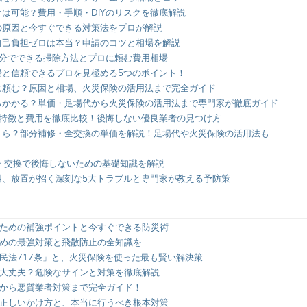
は可能？費用・手順・DIYのリスクを徹底解説
の原因と今すぐできる対策法をプロが解説
自己負担ゼロは本当？申請のコツと相場を解説
自分でできる掃除方法とプロに頼む費用相場
場と信頼できるプロを見極める5つのポイント！
に頼む？原因と相場、火災保険の活用法まで完全ガイド
らかかる？単価・足場代から火災保険の活用法まで専門家が徹底ガイド
の特徴と費用を徹底比較！後悔しない優良業者の見つけ方
くら？部分補修・全交換の単価を解説！足場代や火災保険の活用法も
・交換で後悔しないための基礎知識を解説
用、放置が招く深刻な5大トラブルと専門家が教える予防策
ための補強ポイントと今すぐできる防災術
めの最強対策と飛散防止の全知識を
民法717条」と、火災保険を使った最も賢い解決策
大丈夫？危険なサインと対策を徹底解説
から悪質業者対策まで完全ガイド！
正しいかけ方と、本当に行うべき根本対策