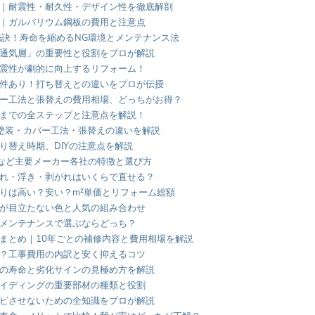
｜耐震性・耐久性・デザイン性を徹底解剖
｜ガルバリウム鋼板の費用と注意点
秘訣！寿命を縮めるNG環境とメンテナンス法
通気層」の重要性と役割をプロが解説
震性が劇的に向上するリフォーム！
件あり！打ち替えとの違いをプロが伝授
ー工法と張替えの費用相場、どっちがお得？
までの全ステップと注意点を解説！
塗装・カバー工法・張替えの違いを解説
り替え時期、DIYの注意点を解説
TOなど主要メーカー各社の特徴と選び方
れ・浮き・剥がれはいくらで直せる？
りは高い？安い？m²単価とリフォーム総額
が目立たない色と人気の組み合わせ
・メンテナンスで選ぶならどっち？
まとめ｜10年ごとの補修内容と費用相場を解説
？工事費用の内訳と安く抑えるコツ
の寿命と劣化サインの見極め方を解説
イディングの重要部材の種類と役割
ビさせないための全知識をプロが解説