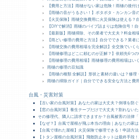
【費用と方法】雨樋がない家は危険！雨樋の後付け
【雨樋の音がうるさい！】ポタポタ・カンカン音
【火災保険】雨樋交換費用に火災保険は使える？
【DIYで解消】雨樋のパイプ詰まりは危険信号！
【最新版】雨樋掃除、その業者で大丈夫？料金相
【雨どい修理の費用と方法】自分でできる？業者
【雨樋交換の費用相場を完全解説】全交換でいく
【雨樋修理はどこに頼むのが正解？】依頼先6つ
【雨樋修理の費用相場】雨樋修理の費用相場はい
雨樋の修理の豆知識
【雨樋の種類 全解説】形状と素材の違いは？修理
雨樋の掃除ガイド｜自分でできる安全な方法と費
台風・災害対策
【古い家の台風対策】あなたの家は大丈夫？倒壊を防ぐ
【窓の台風対策】養生テープだけで大丈夫？割れないた
その修理代、隣人に請求できますか？台風被害の法律「
【なぜ？】台風で屋根が飛ぶ本当の理由｜あなたの家は
【台風で壊れた屋根】火災保険で修理できる！申請方法
【トタン屋根の台風対策】飛散防止ネットは最終手段！